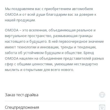
Страхование
Клиентская поддержка
Обратная связь
Мы поздравляем вас с приобретением автомобиля
Кредитный калькулятор
O&J Автоклуб
OMODA и от всей души благодарим вас за доверие к
нашей продукции.
Аксессуары
Клуб владельцев OMODA
Одежда и сувениры
Приложение O&J
OMODA – это вселенная, объединяющая реальное и
виртуальное пространство, размывающая границы
Оригинальные аксессуары
Аксессуары
настоящего и будущего. В ней первоочередное значение
Запчасти
имеют технологии и инновации, тренды и тенденции,
Одежда и сувениры
забота об устойчивом будущем и обществе. Бренд
Трейд-ин
Оригинальные аксессуары
OMODA нацелен на объединение представителей разных
сфер с общими ценностями, умеющими нестандартно
Калькулятор трейд-ин
Запчасти
мыслить и открытыми для всего нового.
Заказ тест-драйва
Спецпредложения