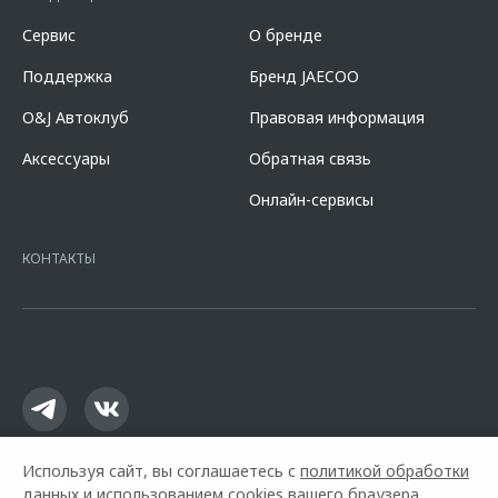
составляет 7,700% при первоначальном взносе 50,000% от
стоимости автомобиля, при сроке кредита 60 мес. и определяется
Сервис
О бренде
индивидуально. Указанное предложение действует в случае
оформления полиса КАСКО. При отказе от полиса КАСКО/отсутствии
Поддержка
Бренд JAECOO
пролонгации процентная ставка увеличится на 3%. Оценивайте свои
финансовые возможности и риски. Подробнее уточняйте в
O&J Автоклуб
Правовая информация
официальных дилерских центрах «Omoda». Изучите все условия
кредита в разделе «Кредит на покупку автомобиля у дилера» на
Аксессуары
Обратная связь
сайте банка
https://alfabank.ru/get-money/auto-loan/dealers/?
platformId=alfasite
Кредит предоставляет АО Альфа-Банк. ИНН
Онлайн-сервисы
7728168971 ОГРН 1027700067328 место нахождение 107078, г.
Москва, ул. Каланчевская, д. 27. Ген.лицензия ЦБ РФ № 1326 от
16.01.2015. Предложение ограничено и не является публичной
КОНТАКТЫ
офертой.
Используя сайт, вы соглашаетесь с
политикой обработки
данных
и использованием cookies вашего браузера.