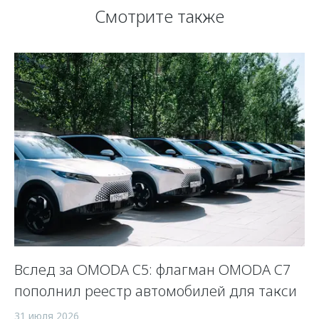
Смотрите также
Вслед за OMODA C5: флагман OMODA C7
С
пополнил реестр автомобилей для такси
п
а
31 июля 2026