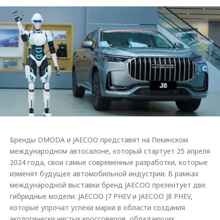
Страхование
Клиентская поддержка
Обратная связь
Кредитный калькулятор
O&J Автоклуб
Аксессуары
Клуб владельцев OMODA
Одежда и сувениры
Приложение O&J
Оригинальные аксессуары
Аксессуары
Запчасти
Одежда и сувениры
Трейд-ин
Оригинальные аксессуары
Калькулятор трейд-ин
Запчасти
Бренды OMODA и JAECOO представят на Пекинском
международном автосалоне, который стартует 25 апреля
2024 года, свои самые современные разработки, которые
изменят будущее автомобильной индустрии. В рамках
международной выставки бренд JAECOO презентует две
гибридные модели: JAECOO J7 PHEV и JAECOO J8 PHEV,
которые упрочат успехи марки в области создания
экологически чистых кроссоверов, обладающих