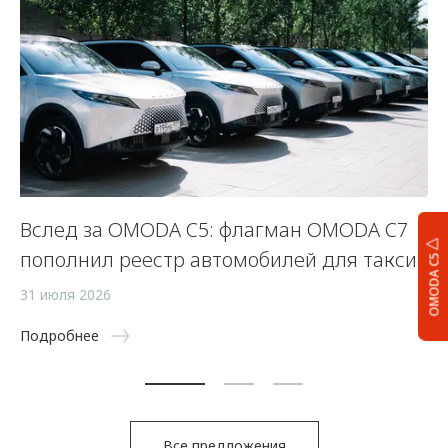
Вслед за OMODA C5: флагман OMODA C7
С
пополнил реестр автомобилей для такси
п
OMODA C5
а
31 июля 2026
5 
Подробнее
По
Все предложения