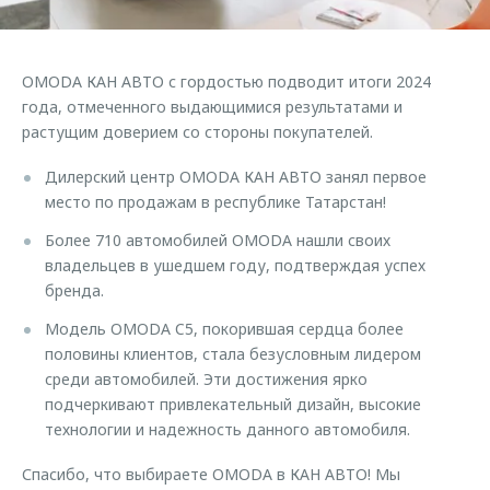
Страхование
Клиентская поддержка
Обратная связь
Кредитный калькулятор
O&J Автоклуб
OMODA КАН АВТО с гордостью подводит итоги 2024
Аксессуары
Клуб владельцев OMODA
года, отмеченного выдающимися результатами и
растущим доверием со стороны покупателей.
Одежда и сувениры
Приложение O&J
Оригинальные аксессуары
Дилерский центр OMODA КАН АВТО занял первое
Аксессуары
Запчасти
место по продажам в республике Татарстан!
Одежда и сувениры
Более 710 автомобилей OMODA нашли своих
Трейд-ин
Оригинальные аксессуары
владельцев в ушедшем году, подтверждая успех
Калькулятор трейд-ин
Запчасти
бренда.
Модель OMODA C5, покорившая сердца более
половины клиентов, стала безусловным лидером
среди автомобилей. Эти достижения ярко
подчеркивают привлекательный дизайн, высокие
технологии и надежность данного автомобиля.
Спасибо, что выбираете OMODA в КАН АВТО! Мы