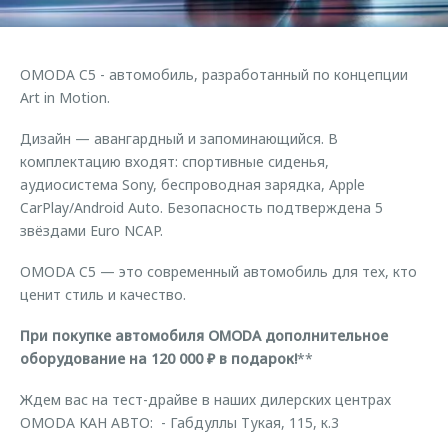
Страхование
Клиентская поддержка
Обратная связь
Кредитный калькулятор
O&J Автоклуб
OMODA C5 - автомобиль, разработанный по концепции
Аксессуары
Клуб владельцев OMODA
Art in Motion.
Одежда и сувениры
Приложение O&J
Дизайн — авангардный и запоминающийся. В
Оригинальные аксессуары
комплектацию входят: спортивные сиденья,
Аксессуары
Запчасти
аудиосистема Sony, беспроводная зарядка, Apple
Одежда и сувениры
CarPlay/Android Auto. Безопасность подтверждена 5
Трейд-ин
звёздами Euro NCAP.
Оригинальные аксессуары
Калькулятор трейд-ин
Запчасти
OMODA C5 — это современный автомобиль для тех, кто
ценит стиль и качество.
При покупке автомобиля OMODA дополнительное
оборудование на 120 000 ₽ в подарок!
**
Ждем вас на тест-драйве в наших дилерских центрах
OMODA КАН АВТО: - Габдуллы Тукая, 115, к.3