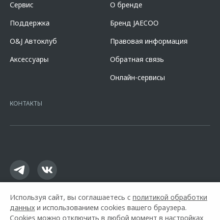
стоимости автомобиля, при сроке кредита 60 мес. и определяется
Сервис
О бренде
индивидуально. Указанное предложение действует в случае
оформления полиса КАСКО. При отказе от полиса КАСКО/отсутствии
Поддержка
Бренд JAECOO
пролонгации процентная ставка увеличится на 3%. Оценивайте свои
финансовые возможности и риски. Подробнее уточняйте в
O&J Автоклуб
Правовая информация
официальных дилерских центрах «Omoda». Изучите все условия
кредита в разделе «Кредит на покупку автомобиля у дилера» на
Аксессуары
Обратная связь
сайте банка
https://alfabank.ru/get-money/auto-loan/dealers/?
platformId=alfasite
Кредит предоставляет АО Альфа-Банк. ИНН
Онлайн-сервисы
7728168971 ОГРН 1027700067328 место нахождение 107078, г.
Москва, ул. Каланчевская, д. 27. Ген.лицензия ЦБ РФ № 1326 от
16.01.2015. Предложение ограничено и не является публичной
КОНТАКТЫ
офертой.
Используя сайт, вы соглашаетесь с
политикой обработки
данных
и использованием cookies вашего браузера.
Cookies можно отключить в любой момент в настройках