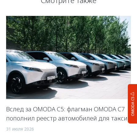
Смотрите также
OMODA C5
Вслед за OMODA C5: флагман OMODA C7
С
пополнил реестр автомобилей для такси
п
а
31 июля 2026