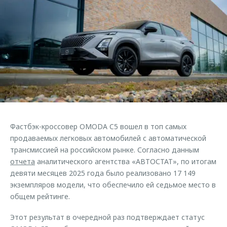
Страхование
Клиентская поддержка
Обратная связь
Кредитный калькулятор
O&J Автоклуб
Аксессуары
Клуб владельцев OMODA
Одежда и сувениры
Приложение O&J
Оригинальные аксессуары
Аксессуары
Запчасти
Одежда и сувениры
Трейд-ин
Оригинальные аксессуары
Фастбэк-кроссовер OMODA C5 вошел в топ самых
Калькулятор трейд-ин
Запчасти
продаваемых легковых автомобилей с автоматической
трансмиссией на российском рынке. Согласно данным
отчета
аналитического агентства «АВТОСТАТ», по итогам
девяти месяцев 2025 года было реализовано 17 149
экземпляров модели, что обеспечило ей седьмое место в
общем рейтинге.
Этот результат в очередной раз подтверждает статус