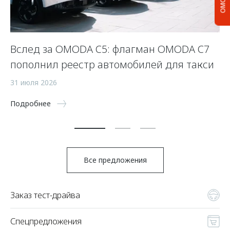
Вслед за OMODA C5: флагман OMODA C7
С
пополнил реестр автомобилей для такси
п
а
31 июля 2026
5 
Подробнее
По
Все предложения
Заказ тест-драйва
Спецпредложения