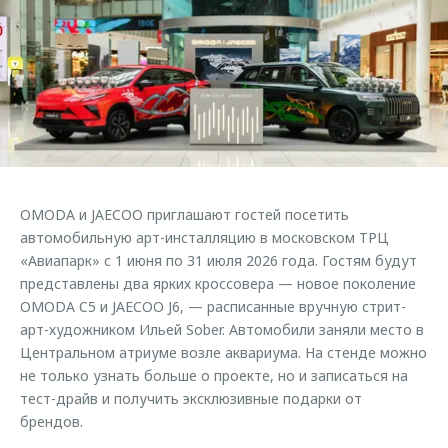
Страхование
Клиентская поддержка
Обратная связь
Кредитный калькулятор
O&J Автоклуб
Аксессуары
Клуб владельцев OMODA
Одежда и сувениры
Приложение O&J
Оригинальные аксессуары
Аксессуары
Запчасти
Одежда и сувениры
OMODA и JAECOO приглашают гостей посетить
Трейд-ин
Оригинальные аксессуары
автомобильную арт-инсталляцию в московском ТРЦ
«Авиапарк» с 1 июня по 31 июля 2026 года. Гостям будут
Калькулятор трейд-ин
Запчасти
представлены два ярких кроссовера — новое поколение
OMODA C5 и JAECOO J6, — расписанные вручную стрит-
арт-художником Ильей Sober. Автомобили заняли место в
Центральном атриуме возле аквариума. На стенде можно
не только узнать больше о проекте, но и записаться на
тест-драйв и получить эксклюзивные подарки от
брендов.