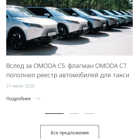
 и
Вслед за OMODA C5: флагман OMODA C7
«
пополнил реестр автомобилей для такси
ф
п
31 июля 2026
«
Подробнее
27
По
Все предложения