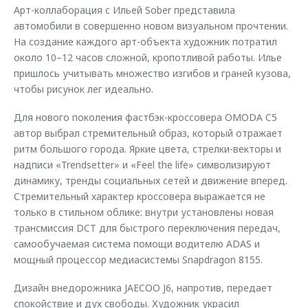
Арт-коллаборация с Ильей Sober представила
автомобили в совершенно новом визуальном прочтении.
На создание каждого арт-объекта художник потратил
около 10–12 часов сложной, кропотливой работы. Илье
пришлось учитывать множество изгибов и граней кузова,
чтобы рисунок лег идеально.
Для нового поколения фастбэк-кроссовера OMODA C5
автор выбрал стремительный образ, который отражает
ритм большого города. Яркие цвета, стрелки-векторы и
надписи «Trendsetter» и «Feel the life» символизируют
динамику, тренды социальных сетей и движение вперед.
Стремительный характер кроссовера выражается не
только в стильном облике: внутри установлены новая
трансмиссия DCT для быстрого переключения передач,
самообучаемая система помощи водителю ADAS и
мощный процессор медиасистемы Snapdragon 8155.
Дизайн внедорожника JAECOO J6, напротив, передает
спокойствие и дух свободы. Художник украсил