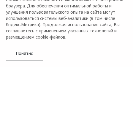
браузера. Для обеспечения оптимальной работы и
улучшения пользовательского опыта на сайте могут
использоваться системы веб-аналитики (в том числе
Яндекс.Метрика). Продолжая использование сайта, Вы
соглашаетесь с применением указанных технологий и
размещением cookie-файлов.
Понятно
Бренд OMODA сообщает о том, что совместный проект с
сетью кофеен Stars Coffee продолжается. В этот раз к
конкурсу присоединяется журнал о моде и красоте THE
VOICE MAG. Это означает, что у всех поклонников марки
есть шанс выиграть много замечательных подарков, в
числе которых главный приз – обновленный фастбэк-
Подробнее