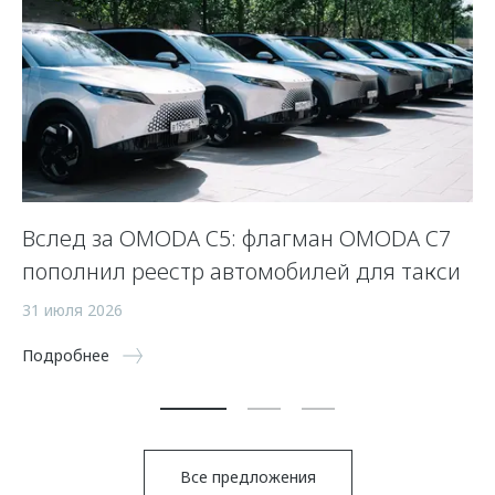
Вслед за OMODA C5: флагман OMODA C7
С
пополнил реестр автомобилей для такси
п
а
31 июля 2026
5 
Подробнее
По
Все предложения