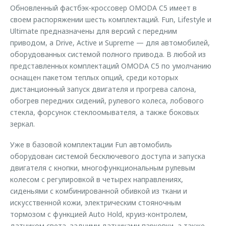
Обновленный фастбэк-кроссовер OMODA C5 имеет в
своем распоряжении шесть комплектаций. Fun, Lifestyle и
Ultimate предназначены для версий с передним
приводом, а Drive, Active и Supreme — для автомобилей,
оборудованных системой полного привода. В любой из
представленных комплектаций OMODA C5 по умолчанию
оснащен пакетом теплых опций, среди которых
дистанционный запуск двигателя и прогрева салона,
обогрев передних сидений, рулевого колеса, лобового
стекла, форсунок стеклоомывателя, а также боковых
зеркал.
Уже в базовой комплектации Fun автомобиль
оборудован системой бесключевого доступа и запуска
двигателя с кнопки, многофункциональным рулевым
колесом с регулировкой в четырех направлениях,
сиденьями с комбинированной обивкой из ткани и
искусственной кожи, электрическим стояночным
тормозом с функцией Auto Hold, круиз-контролем,
датчиком света, задними датчиками парковки, а также