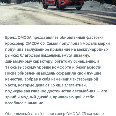
Страхование
Клиентская поддержка
Обратная связь
Кредитный калькулятор
O&J Автоклуб
Аксессуары
Клуб владельцев OMODA
Одежда и сувениры
Приложение O&J
Бренд OMODA представляет обновленный фастбэк-
Оригинальные аксессуары
Аксессуары
кроссовер OMODA C5. Самая популярная модель марки
Запчасти
получила заслуженное признание на международных
Одежда и сувениры
рынках благодаря выделяющемуся дизайну,
Трейд-ин
Оригинальные аксессуары
динамичному характеру, богатому оснащению, а
также высокому уровню комфорта и безопасности.
Калькулятор трейд-ин
Запчасти
После обновления модель сохранила свои лучшие
качества, вобрав в себя изменения экстерьерной
части, которые делают C5 еще элегантней,
подчеркивая главное достоинство автомобиля — его
яркий и модный дизайн, привлекающий к себе
всеобщее внимание.
Обновленный фастбэк-кроссовер OMODA C5 наглядно