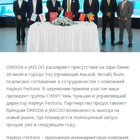
Страхование
Клиентская поддержка
Обратная связь
Кредитный калькулятор
O&J Автоклуб
Аксессуары
Клуб владельцев OMODA
Одежда и сувениры
Приложение O&J
Оригинальные аксессуары
Аксессуары
Запчасти
Одежда и сувениры
OMODA и JAECOO расширяют присутствие на Шри-Ланке.
Трейд-ин
Оригинальные аксессуары
28 июля в городе Уху (провинция Аньхой, Китай) было
подписано соглашение о сотрудничестве с компанией
Калькулятор трейд-ин
Запчасти
Hayleys Fentons. В церемонии приняли участие вице-
президент группы CHERY Чэнь Чуньцин и управляющий
директор Hayleys Fentons. Партнерство предоставляет
брендам OMODA и JAECOO возможность выхода на
новый рынок, где планируется полноценный запуск
продаж уже в следующем году.
Hayleys Fentons – признанная инжиниринговая компания