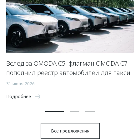
Вслед за OMODA C5: флагман OMODA C7
С
пополнил реестр автомобилей для такси
п
а
31 июля 2026
5 
Подробнее
По
Все предложения