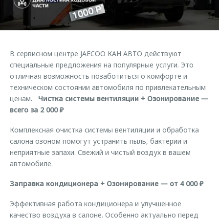
Страхование
Клиентская поддержка
Обратная связь
Кредитный калькулятор
O&J Автоклуб
Аксессуары
Клуб владельцев OMODA
В сервисном центре JAECOO КАН АВТО действуют
Одежда и сувениры
Приложение O&J
специальные предложения на популярные услуги. Это
Оригинальные аксессуары
отличная возможность позаботиться о комфорте и
Аксессуары
техническом состоянии автомобиля по привлекательным
Запчасти
Одежда и сувениры
ценам.
Чистка системы вентиляции + Озонирование —
всего за
2 000 ₽
Трейд-ин
Оригинальные аксессуары
Калькулятор трейд-ин
Запчасти
Комплексная очистка системы вентиляции и обработка
салона озоном помогут устранить пыль, бактерии и
неприятные запахи. Свежий и чистый воздух в вашем
автомобиле.
Заправка кондиционера + Озонирование — от
4 000 ₽
Эффективная работа кондиционера и улучшенное
качество воздуха в салоне. Особенно актуально перед