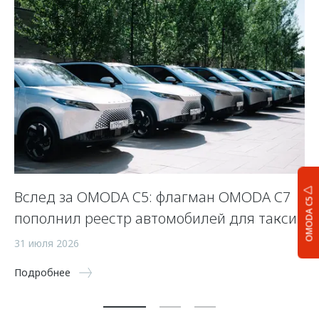
Вслед за OMODA C5: флагман OMODA C7
С
OMODA C5
пополнил реестр автомобилей для такси
п
а
31 июля 2026
5 
Подробнее
По