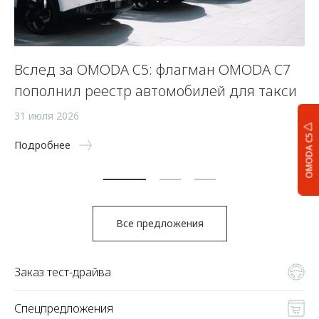
Вслед за OMODA C5: флагман OMODA C7
С
пополнил реестр автомобилей для такси
п
а
31 июля 2026
5 
OMODA C5
Подробнее
По
Все предложения
Заказ тест-драйва
Спецпредложения