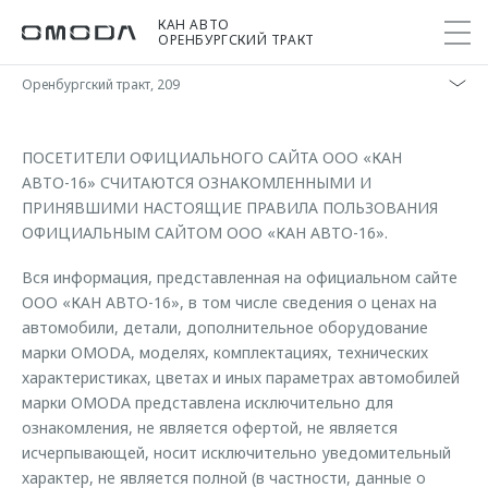
КАН АВТО
ОРЕНБУРГСКИЙ ТРАКТ
Оренбургский тракт, 209
Покупателям
Мир OMODA
Владельцам
Модели
ПОСЕТИТЕЛИ ОФИЦИАЛЬНОГО САЙТА ООО «КАН
АВТО-16» СЧИТАЮТСЯ ОЗНАКОМЛЕННЫМИ И
ПРИНЯВШИМИ НАСТОЯЩИЕ ПРАВИЛА ПОЛЬЗОВАНИЯ
C5
Выбор и покупка
Сервис
О бренде
ОФИЦИАЛЬНЫМ САЙТОМ ООО «КАН АВТО-16».
от 2 299 000 ₽*
Сравнить комплектации
Записаться на сервис
Новости
Вся информация, представленная на официальном сайте
Записаться на тест-драйв
Кузовной ремонт
Онлайн-сервисы
ООО «КАН АВТО-16», в том числе сведения о ценах на
C7
Cпецпредложения
автомобили, детали, дополнительное оборудование
Поддержка
Приложение O&J
от 2 739 000 ₽*
Прайс-листы
марки OMODA, моделях, комплектациях, технических
Помощь на дороге
Клуб владельцев OMODA
характеристиках, цветах и иных параметрах автомобилей
OMODA Лизинг
Гарантия
марки OMODA представлена исключительно для
Бренд JAECOO
ознакомления, не является офертой, не является
Кредит и страхование
Дополнительная техническая поддержка
исчерпывающей, носит исключительно уведомительный
Правовая информация
Кредитные программы
Руководства по эксплуатации
характер, не является полной (в частности, данные о