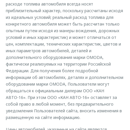
Страхование
Клиентская поддержка
расходе топлива автомобиля всегда носят
Обратная связь
приблизительный характер, поскольку рассчитаны исходя
Кредитный калькулятор
O&J Автоклуб
из идеальных условий; реальный расход топлива для
конкретного автомобиля может быть рассчитан только
Аксессуары
Клуб владельцев OMODA
опытным путем исходя из манеры вождения, дорожных
Одежда и сувениры
Приложение O&J
условий и иных характеристик) и может отличаться от
цен, комплектации, технических характеристик, цветов и
Оригинальные аксессуары
Аксессуары
иных параметров автомобилей, деталей и
Запчасти
дополнительного оборудования марки OMODA,
Одежда и сувениры
фактически реализуемых на территории Российской
Трейд-ин
Оригинальные аксессуары
Федерации. Для получения более подробной
Калькулятор трейд-ин
Запчасти
информации об автомобилях, деталях и дополнительном
оборудовании марки OMODA, Пользователи могут
обращаться к официальным дилерам ООО «КАН
АВТО-16». При этом ООО «КАН АВТО-16» оставляет за
собой право в любой момент, без предварительного
уведомления Пользователей сайта, вносить изменения в
размещенную на сайте информацию.
Цены автомобилей, указанные на сайте являются